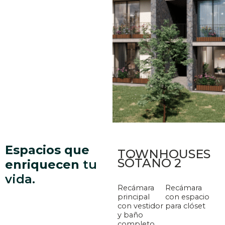
Espacios
que
TOWNHOUSES
SÓTANO 2
enriquecen
tu
vida.
Recámara
Recámara
principal
con espacio
con vestidor
para clóset
y baño
completo