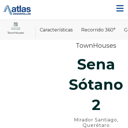
Ir
al
contenido
Características
Recorrido 360°
G
TownHouses
TownHouses
Sena
Sótano
2
Mirador Santiago,
Querétaro