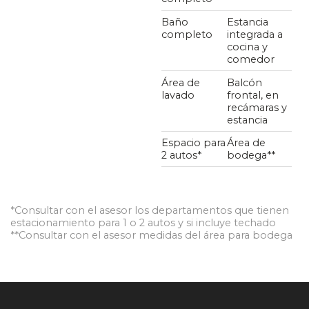
Baño
Estancia
completo
integrada a
cocina y
comedor
Área de
Balcón
lavado
frontal, en
recámaras y
estancia
Espacio para
Área de
2 autos*
bodega**
*Consultar con el asesor los departamentos que tienen
estacionamiento para 1 o 2 autos y si incluye techado
**Consultar con el asesor medidas del área para bodega