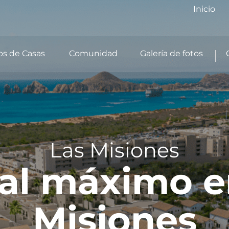
Inicio
s de Casas
Comunidad
Galería de fotos
Las Misiones
 al máximo e
Misiones