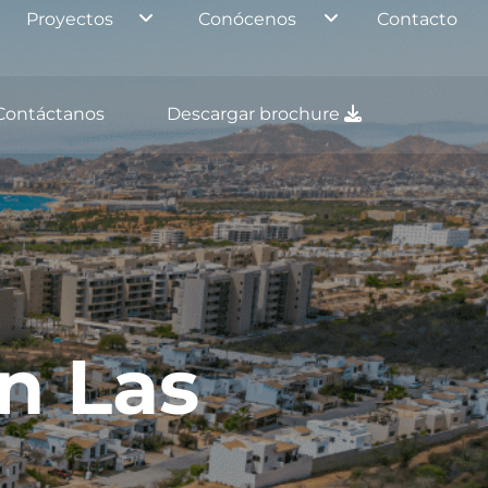
Proyectos
Conócenos
Contacto
Contáctanos
Descargar brochure
n Las