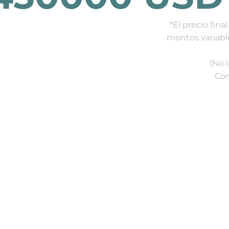
*El precio fin
montos variabl
(No 
Con