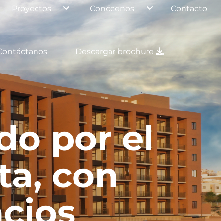
Proyectos
Conócenos
Contacto
Contáctanos
Descargar brochure
do por el
ta, con
cios