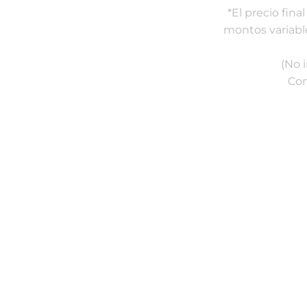
*El precio fin
montos variabl
(No 
Con