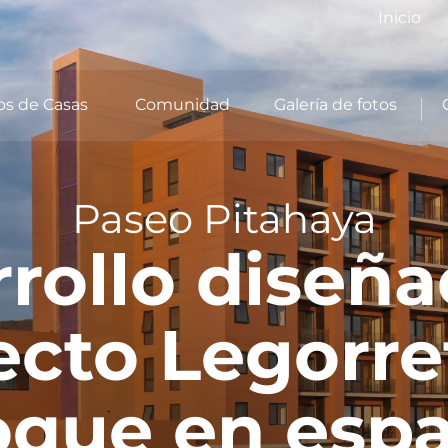
Inicio
s de Casas
Comunidad
Galería de fotos
Paseo Pitahaya
rollo diseña
ecto Legorre
oque en espa