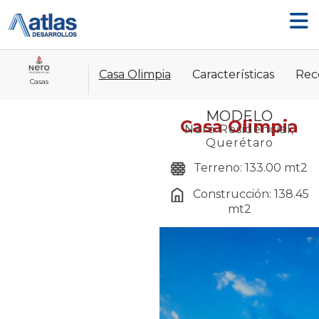
Ir
al
contenido
Casa Olimpia
Características
Rec
Casas
MODELO
Casa Olimpia
Nero Residencial,
Querétaro
Terreno: 133.00 mt2
Construcción: 138.45
mt2