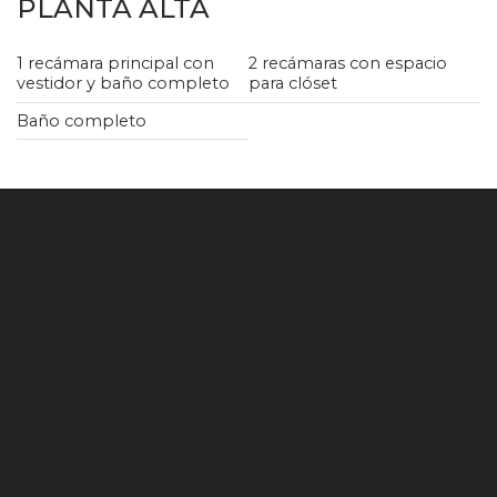
PLANTA ALTA
1 recámara principal con
2 recámaras con espacio
vestidor y baño completo
para clóset
Baño completo