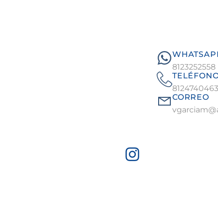
WHATSAP
8123252558
TELÉFON
812474046
CORREO
vgarciam@a