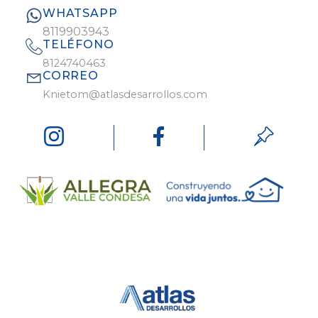
WHATSAPP
8119903943
TELÉFONO
8124740463
CORREO
Knietom@atlasdesarrollos.com