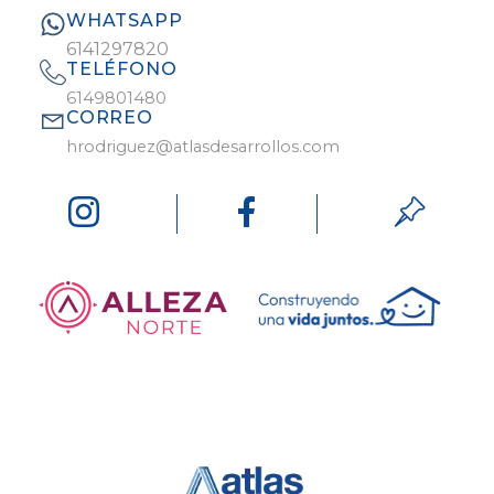
WHATSAPP
6141297820
TELÉFONO
6149801480
CORREO
hrodriguez@atlasdesarrollos.com