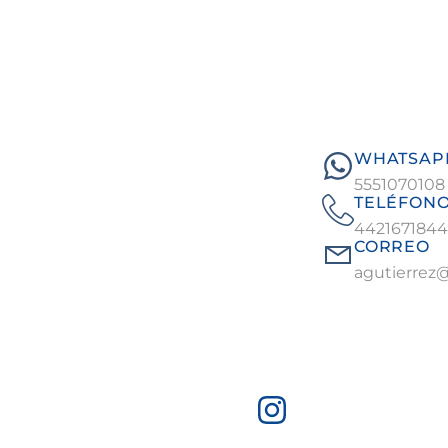
WHATSAP
5551070108
TELÉFON
4421671844
CORREO
agutierrez@