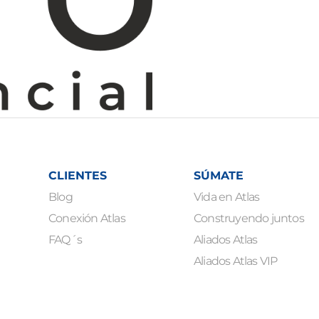
CLIENTES
SÚMATE
Blog
Vida en Atlas
Conexión Atlas
Construyendo juntos
FAQ´s
Aliados Atlas
Aliados Atlas VIP