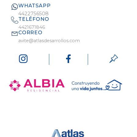
WHATSAPP
4422756508
TELÉFONO
4421671846
CORREO
avite@atlasdesarrollos.com