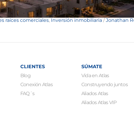
es raíces comerciales
,
Inversión inmobiliaria
/
Jonathan 
CLIENTES
SÚMATE
Blog
Vida en Atlas
Conexión Atlas
Construyendo juntos
FAQ´s
Aliados Atlas
Aliados Atlas VIP