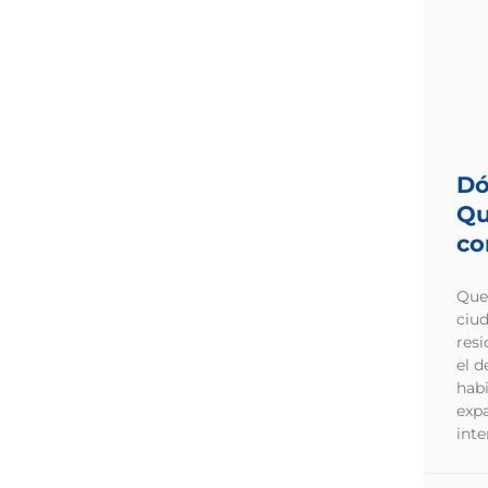
Dó
Qu
co
Quer
ciu
resi
el d
habi
exp
inte