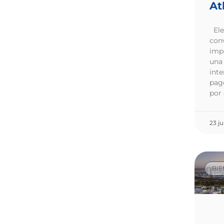
At
Ele
conv
imp
una 
inte
pag
por
23 j
BIE