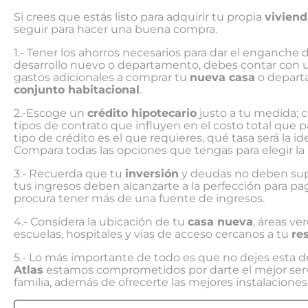
Si crees que estás listo para adquirir tu propia
viviend
seguir para hacer una buena compra.
1.- Tener los ahorros necesarios para dar el enganche
desarrollo nuevo o departamento, debes contar con u
gastos adicionales a comprar tu
nueva casa
o depart
conjunto habitacional
.
2.-Escoge un
crédito hipotecario
justo a tu medida; c
tipos de contrato que influyen en el costo total que 
tipo de crédito es el que requieres, qué tasa será la id
Compara todas las opciones que tengas para elegir la
3.- Recuerda que tu
inversión
y deudas no deben supe
tus ingresos deben alcanzarte a la perfección para pag
procura tener más de una fuente de ingresos.
4.- Considera la ubicación de tu
casa nueva
, áreas ve
escuelas, hospitales y vías de acceso cercanos a tu
re
5.- Lo más importante de todo es que no dejes esta 
Atlas
estamos comprometidos por darte el mejor servici
familia, además de ofrecerte las mejores instalaciones