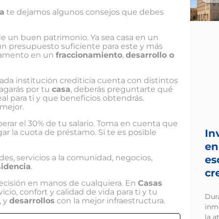
a
te dejamos algunos consejos que debes
 de un buen patrimonio. Ya sea casa en un
n presupuesto suficiente para este y más
amento en un
fraccionamiento
,
desarrollo o
ada institución crediticia cuenta con distintos
pagarás por tu
casa
, deberás preguntarte qué
eal para ti y que beneficios obtendrás.
 mejor.
rar el 30% de tu salario. Toma en cuenta que
In
ar la cuota de préstamo. Si te es posible
en
rdes, servicios a la comunidad, negocios,
es
sidencia
.
cr
decisión en manos de cualquiera. En
Casas
o, confort y calidad de vida para ti y tu
Dur
, y
desarrollos
con la mejor infraestructura.
inm
la a