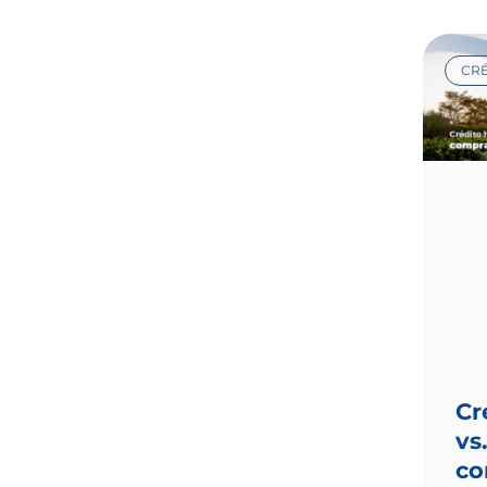
CRÉ
Cr
vs
co