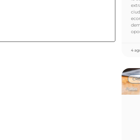
extr
ciud
econ
dem
opo
4 ag
CRÉ