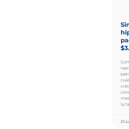
Si
hi
pa
$3
Com
repr
pat
cual
créd
con
mes
la t
22 ju