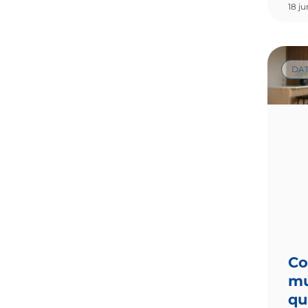
18 j
DA
Co
mu
qu