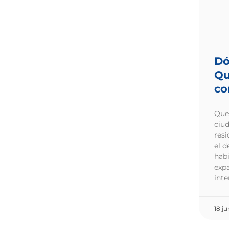
Dó
Qu
co
Quer
ciu
resi
el d
habi
exp
inte
18 j