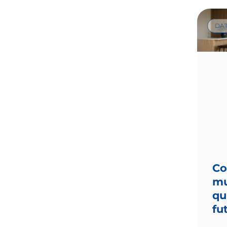
DA
Co
mu
qu
fu