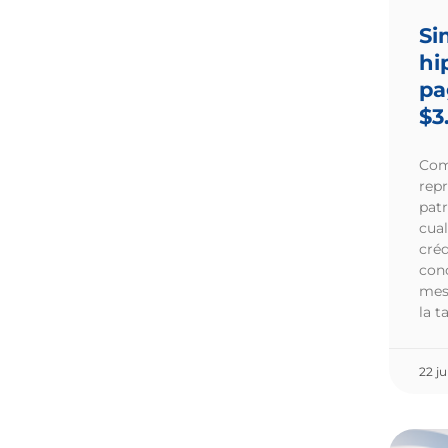
Si
hi
pa
$3
Com
repr
pat
cual
créd
con
mes
la t
22 ju