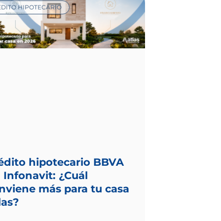
DITO HIPOTECARIO
édito hipotecario BBVA
. Infonavit: ¿Cuál
nviene más para tu casa
las?