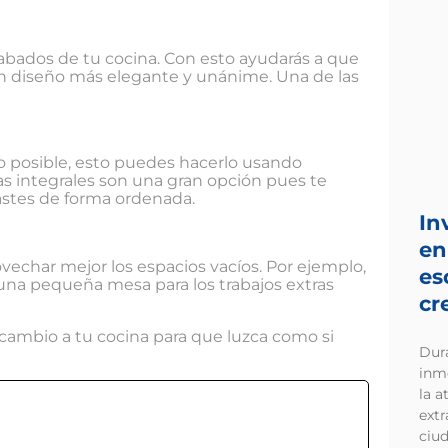
cabados de tu cocina. Con esto ayudarás a que
un diseño más elegante y unánime. Una de las
o posible, esto puedes hacerlo usando
nas integrales son una gran opción pues te
astes de forma ordenada.
In
en
echar mejor los espacios vacíos. Por ejemplo,
es
 una pequeña mesa para los trabajos extras
cr
cambio a tu cocina para que luzca como si
Dur
inm
la a
extr
ciud