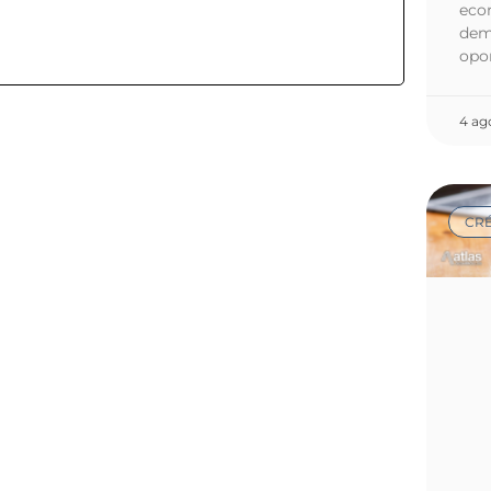
econ
dem
opo
4 ag
CRÉ