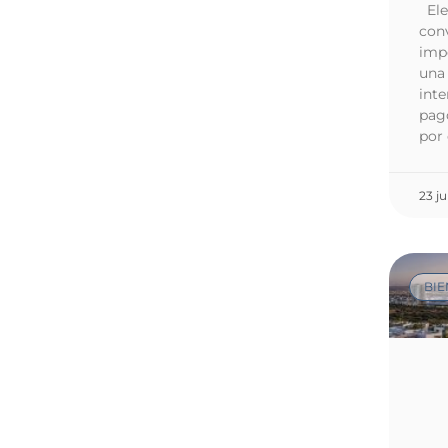
Ele
conv
imp
una 
inte
pag
por
23 j
BIE