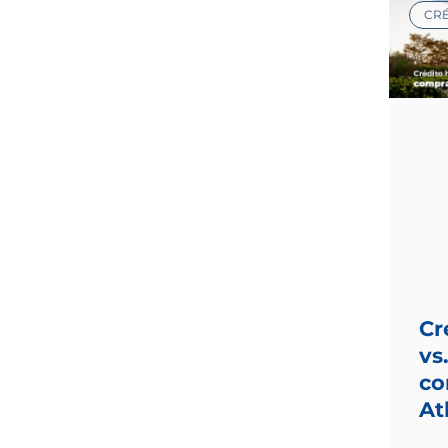
CRÉ
Cr
vs
co
At